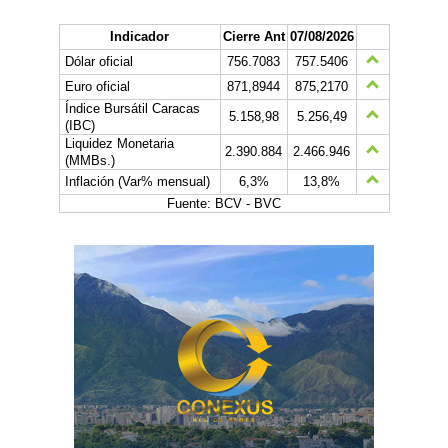
Indicador
Cierre Ant
07/08/2026
Dólar oficial
756.7083
757.5406
Euro oficial
871,8944
875,2170
Índice Bursátil Caracas
5.158,98
5.256,49
(IBC)
Liquidez Monetaria
2.390.884
2.466.946
(MMBs.)
Inflación (Var% mensual)
6,3%
13,8%
Fuente: BCV - BVC