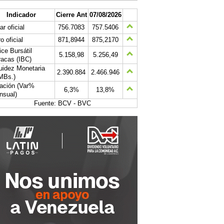
Indicador
Cierre Ant
07/08/2026
ar oficial
756.7083
757.5406
o oficial
871,8944
875,2170
ice Bursátil
5.158,98
5.256,49
acas (IBC)
uidez Monetaria
2.390.884
2.466.946
MBs.)
lación (Var%
6,3%
13,8%
nsual)
Fuente: BCV - BVC