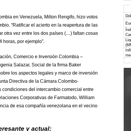
Dól
mbia en Venezuela, Milton Rengifo, hizo votos
Eur
mbio. “Ratificar el acierto en la reapertura de las
Índ
r otra vez entre los dos países (…) faltan cosas
Car
Liq
4 horas, por ejemplo”.
(M
Inf
me
ración, Comercio e Inversión Colombia –
enia Salazar, Social de la firma Baker
obre los aspectos legales y marco de inversión
Junta Directiva de la Cámara Colombo-
condiciones del intercambio comercial entre
elaciones Corporativas de Farmatodo, William
iencia de esa compañía venezolana en el vecino
resante y actual: