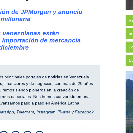
ción de JPMorgan y anuncio
millonaria
Rá
 venezolanas están
In
a importación de mercancía
diciembre
Lo
Ca
 principales portales de noticias en Venezuela
, financieros y de negocios, con más de 20 años
iremos siendo pioneros en la creación de
nformes especiales. Nos hemos convertido en una
y avanzamos paso a paso en América Latina.
hatsApp
,
Telegram
,
Instagram
,
Twitter
y
Facebook