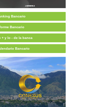
nking Bancario
forme Bancario
 + y lo - de la banca
lendario Bancario