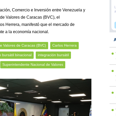
ración, Comercio e Inversión entre Venezuela y
 de Valores de Caracas (BVC), el
los Herrera, manifestó que el mercado de
nte a la economía nacional.
A
de Valores de Caracas (BVC)
Carlos Herrera
e bursátil binacional
integración bursátil
Superintendente Nacional de Valores