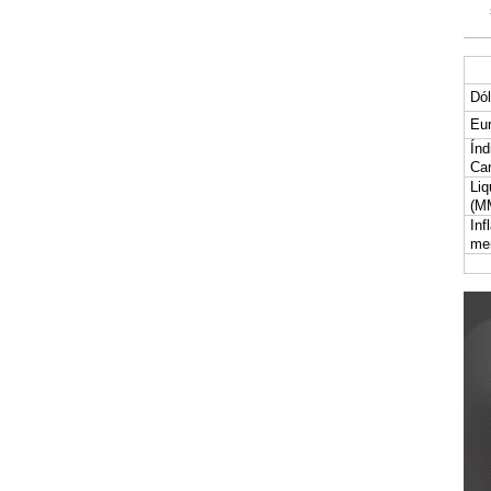
Dól
Eur
Índ
Car
Liq
(M
Inf
me