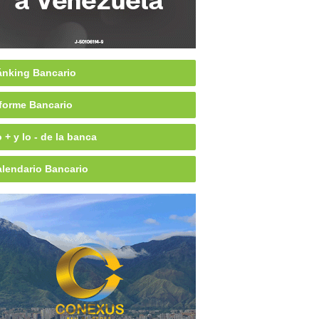
nking Bancario
forme Bancario
 + y lo - de la banca
lendario Bancario