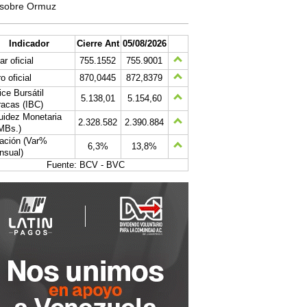
sobre Ormuz
Indicador
Cierre Ant
05/08/2026
ar oficial
755.1552
755.9001
o oficial
870,0445
872,8379
ice Bursátil
5.138,01
5.154,60
acas (IBC)
uidez Monetaria
2.328.582
2.390.884
MBs.)
lación (Var%
6,3%
13,8%
nsual)
Fuente: BCV - BVC