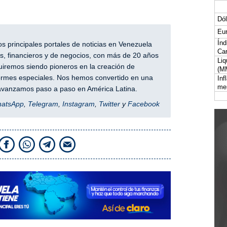
Dól
Eur
Índ
 principales portales de noticias en Venezuela
Car
, financieros y de negocios, con más de 20 años
Liq
iremos siendo pioneros en la creación de
(M
nformes especiales. Nos hemos convertido en una
Inf
me
y avanzamos paso a paso en América Latina.
hatsApp
,
Telegram
,
Instagram
,
Twitter
y
Facebook