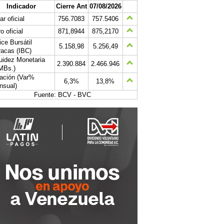
Indicador
Cierre Ant
07/08/2026
ar oficial
756.7083
757.5406
o oficial
871,8944
875,2170
ice Bursátil
5.158,98
5.256,49
acas (IBC)
uidez Monetaria
2.390.884
2.466.946
MBs.)
lación (Var%
6,3%
13,8%
nsual)
Fuente: BCV - BVC