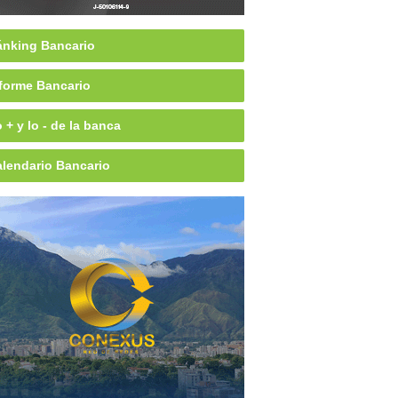
nking Bancario
forme Bancario
 + y lo - de la banca
lendario Bancario