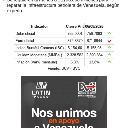
reparar la infraestructura petrolera de Venezuela, según
experto
Indicador
Cierre Ant
06/08/2026
Dólar oficial
755.9001
756.7083
Euro oficial
872,8379
871,8944
Índice Bursátil Caracas (IBC)
5.154,60
5.158,98
Liquidez Monetaria (MMBs.)
2.328.582
2.390.884
Inflación (Var% mensual)
6,3%
13,8%
Fuente: BCV - BVC