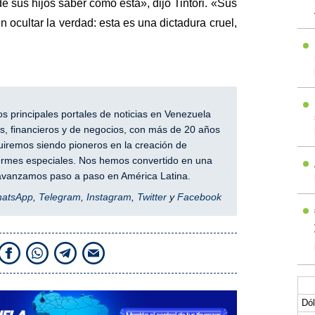
e sus hijos saber cómo está», dijo Tintori. «Sus
ocultar la verdad: esta es una dictadura cruel,
 principales portales de noticias en Venezuela
, financieros y de negocios, con más de 20 años
iremos siendo pioneros en la creación de
nformes especiales. Nos hemos convertido en una
y avanzamos paso a paso en América Latina.
hatsApp
,
Telegram
,
Instagram
,
Twitter
y
Facebook
Dól