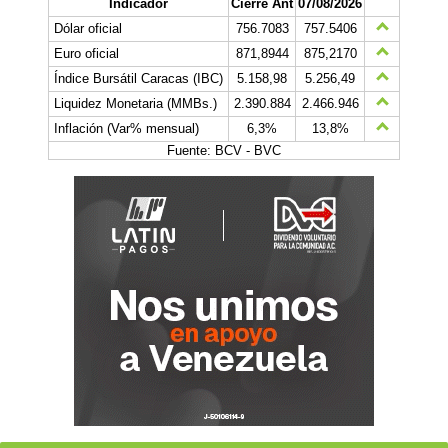
Indicador
Cierre Ant
07/08/2026
Dólar oficial
756.7083
757.5406
Euro oficial
871,8944
875,2170
Índice Bursátil Caracas (IBC)
5.158,98
5.256,49
Liquidez Monetaria (MMBs.)
2.390.884
2.466.946
Inflación (Var% mensual)
6,3%
13,8%
Fuente: BCV - BVC