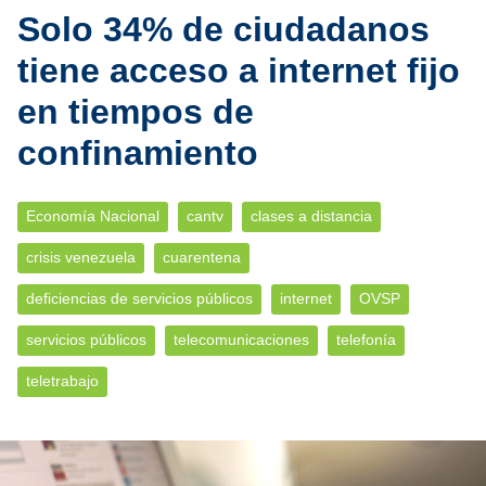
Solo 34% de ciudadanos
tiene acceso a internet fijo
en tiempos de
confinamiento
Economía Nacional
cantv
clases a distancia
crisis venezuela
cuarentena
deficiencias de servicios públicos
internet
OVSP
servicios públicos
telecomunicaciones
telefonía
teletrabajo