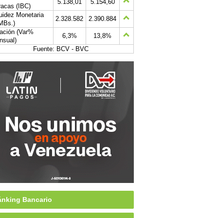
5.138,01
5.154,60
acas (IBC)
uidez Monetaria
2.328.582
2.390.884
MBs.)
lación (Var%
6,3%
13,8%
nsual)
Fuente: BCV - BVC
nking Bancario