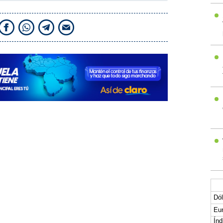
Dól
Eur
Índ