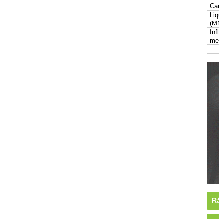
Car
Liq
(M
Inf
me
Rá