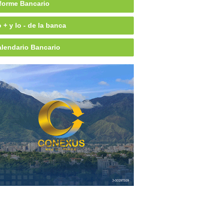
forme Bancario
 + y lo - de la banca
lendario Bancario