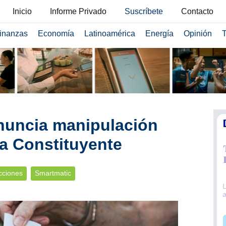
Inicio
Informe Privado
Suscríbete
Contacto
inanzas
Economía
Latinoamérica
Energía
Opinión
T
nuncia manipulación
la Constituyente
cciones
Smartmatic