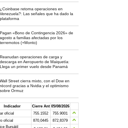
¿Coinbase retoma operaciones en
Venezuela?: Las señales que ha dado la
plataforma
Pagan «Bono de Contingencia 2026» de
agosto a familias afectadas por los
terremotos (+Monto)
Reanudan operaciones de carga y
descarga en Aeropuerto de Maiquetía:
Llega un primer vuelo desde Panamá
Wall Street cierra mixto, con el Dow en
récord gracias a Nvidia y el optimismo
sobre Ormuz
Indicador
Cierre Ant
05/08/2026
ar oficial
755.1552
755.9001
o oficial
870,0445
872,8379
ice Bursátil