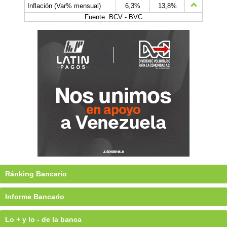
Inflación (Var% mensual)
6,3%
13,8%
Fuente: BCV - BVC
Ránking Bancario
Informe Bancario
Lo + y lo - de la banca