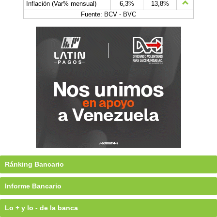
Inflación (Var% mensual)
6,3%
13,8%
Fuente: BCV - BVC
Ránking Bancario
Informe Bancario
Lo + y lo - de la banca