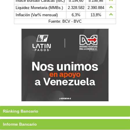
Índice Bursátil Caracas (IBC)
5.154,60
5.158,98
Liquidez Monetaria (MMBs.)
2.328.582
2.390.884
Inflación (Var% mensual)
6,3%
13,8%
Fuente: BCV - BVC
Ránking Bancario
Informe Bancario