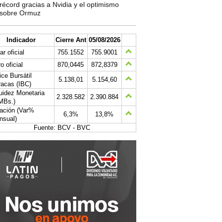
récord gracias a Nvidia y el optimismo
sobre Ormuz
Indicador
Cierre Ant
05/08/2026
ar oficial
755.1552
755.9001
o oficial
870,0445
872,8379
ice Bursátil
5.138,01
5.154,60
acas (IBC)
uidez Monetaria
2.328.582
2.390.884
MBs.)
lación (Var%
6,3%
13,8%
nsual)
Fuente: BCV - BVC