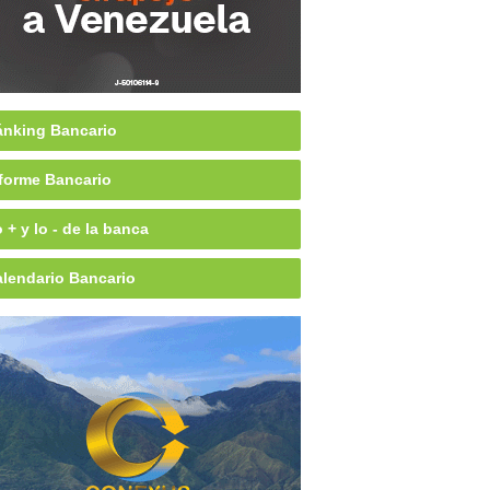
nking Bancario
forme Bancario
 + y lo - de la banca
lendario Bancario