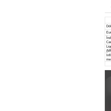
Dól
Eur
Índ
Car
Liq
(M
Inf
me