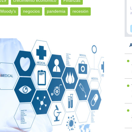
D19
crecimiento económico
Finanzas
Moody's
negocios
pandemia
recesión
A