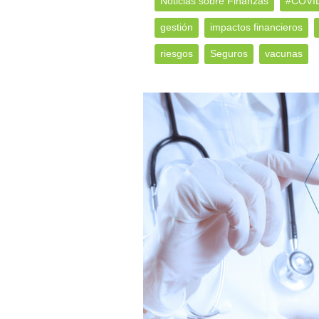
Noticias sobre Finanzas
#COVI
gestión
impactos financieros
riesgos
Seguros
vacunas