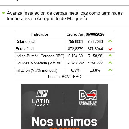
Avanza instalación de carpas metálicas como terminales
temporales en Aeropuerto de Maiquetía
Indicador
Cierre Ant
06/08/2026
Dólar oficial
755.9001
756.7083
Euro oficial
872,8379
871,8944
Índice Bursátil Caracas (IBC)
5.154,60
5.158,98
Liquidez Monetaria (MMBs.)
2.328.582
2.390.884
Inflación (Var% mensual)
6,3%
13,8%
Fuente: BCV - BVC