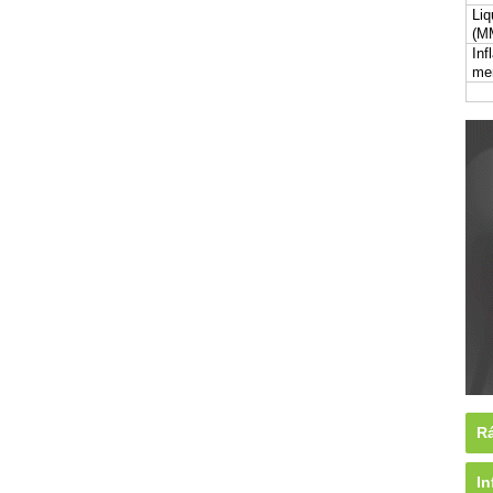
Liq
(M
Inf
me
Rá
In