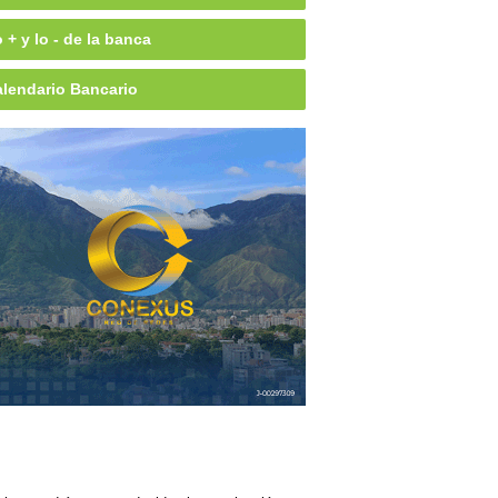
 + y lo - de la banca
lendario Bancario