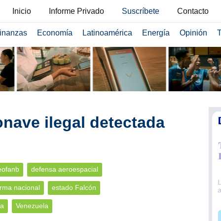
Inicio
Informe Privado
Suscríbete
Contacto
inanzas
Economía
Latinoamérica
Energía
Opinión
T
onave ilegal detectada
eofanb
defensa aeroespacial
rma nacional
estado Falcón
na
Venezuela