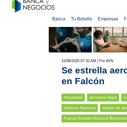
Banca
Tu Bolsillo
Empresas
F
11/08/2020 07:32 AM
| Por AVN
Se estrella aer
en Falcón
Actualidad
aeronave ilegal
c
Defensa Nacional
estado de ala
Fuerza Armada Nacional Bolivaria