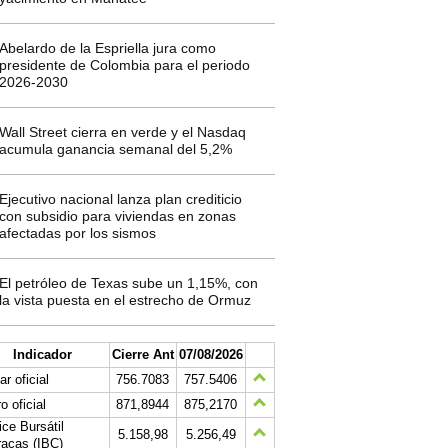
Abelardo de la Espriella jura como
presidente de Colombia para el periodo
2026-2030
Wall Street cierra en verde y el Nasdaq
acumula ganancia semanal del 5,2%
Ejecutivo nacional lanza plan crediticio
con subsidio para viviendas en zonas
afectadas por los sismos
El petróleo de Texas sube un 1,15%, con
la vista puesta en el estrecho de Ormuz
Indicador
Cierre Ant
07/08/2026
ar oficial
756.7083
757.5406
o oficial
871,8944
875,2170
ice Bursátil
5.158,98
5.256,49
acas (IBC)