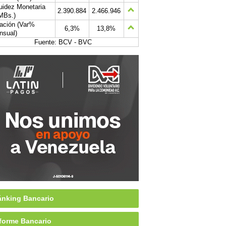
uidez Monetaria
2.390.884
2.466.946
MBs.)
lación (Var%
6,3%
13,8%
nsual)
Fuente: BCV - BVC
nking Bancario
forme Bancario