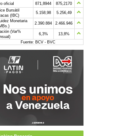
o oficial
871,8944
875,2170
ice Bursátil
5.158,98
5.256,49
acas (IBC)
uidez Monetaria
2.390.884
2.466.946
MBs.)
lación (Var%
6,3%
13,8%
nsual)
Fuente: BCV - BVC