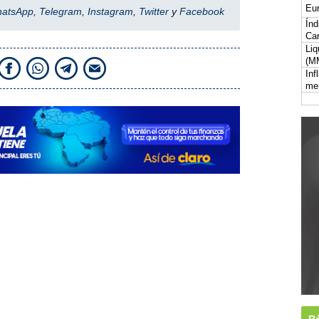
Eur
hatsApp
,
Telegram
,
Instagram
,
Twitter
y
Facebook
Índ
Car
Liq
(M
Inf
me