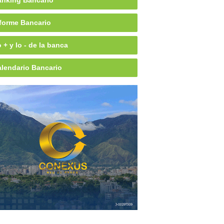
nking Bancario
forme Bancario
 + y lo - de la banca
lendario Bancario