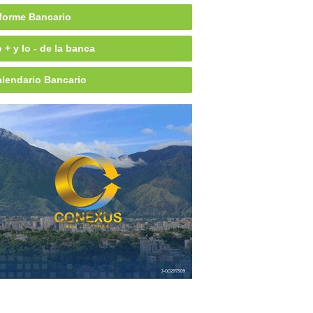
forme Bancario
 + y lo - de la banca
lendario Bancario