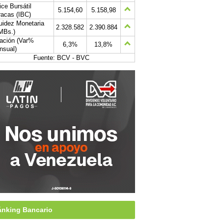
ice Bursátil
5.154,60
5.158,98
acas (IBC)
uidez Monetaria
2.328.582
2.390.884
MBs.)
lación (Var%
6,3%
13,8%
nsual)
Fuente: BCV - BVC
nking Bancario