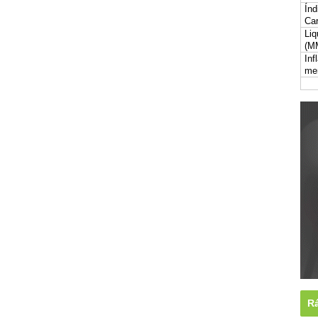
Índ
Car
Liq
(M
Inf
me
Rá