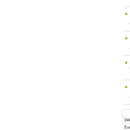
Dól
Eur