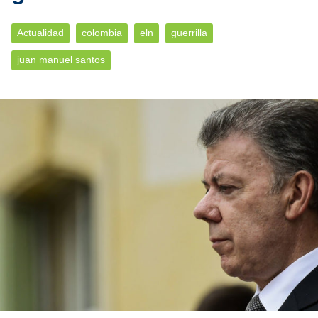
Actualidad
colombia
eln
guerrilla
juan manuel santos