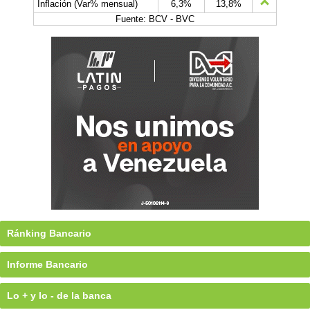
Inflación (Var% mensual)
6,3%
13,8%
Fuente: BCV - BVC
Ránking Bancario
Informe Bancario
Lo + y lo - de la banca