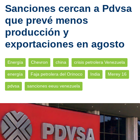
Sanciones cercan a Pdvsa
que prevé menos
producción y
exportaciones en agosto
Energía
Chevron
china
crisis petrolera Venezuela
energía
Faja petrolera del Orinoco
India
Merey 16
pdvsa
sanciones eeuu venezuela