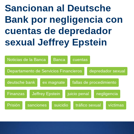
Sancionan al Deutsche
Bank por negligencia con
cuentas de depredador
sexual Jeffrey Epstein
Noticias de la Banca
Banca
cuentas
Departamento de Servicios Financieros
depredador sexual
deutsche bank
ex magnate
fallas de procedimiento
Finanzas
Jeffrey Epstein
juicio penal
negligencia
Prisión
sanciones
suicidio
tráfico sexual
víctimas