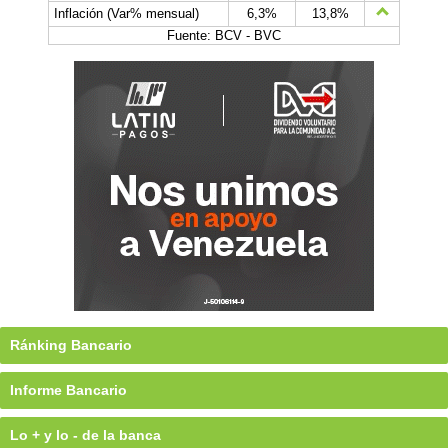
Inflación (Var% mensual)
6,3%
13,8%
Fuente: BCV - BVC
Ránking Bancario
Informe Bancario
Lo + y lo - de la banca