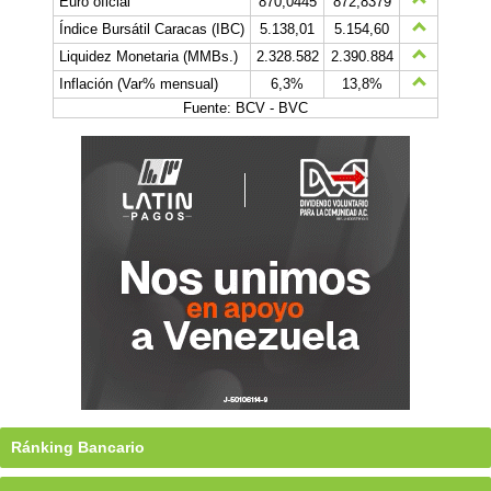
Euro oficial
870,0445
872,8379
Índice Bursátil Caracas (IBC)
5.138,01
5.154,60
Liquidez Monetaria (MMBs.)
2.328.582
2.390.884
Inflación (Var% mensual)
6,3%
13,8%
Fuente: BCV - BVC
Ránking Bancario