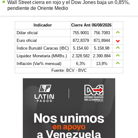
Wall Street cierra en rojo y el Dow Jones baja un 0,85%,
pendiente de Oriente Medio
Indicador
Cierre Ant
06/08/2026
Dólar oficial
755.9001
756.7083
Euro oficial
872,8379
871,8944
Índice Bursátil Caracas (IBC)
5.154,60
5.158,98
Liquidez Monetaria (MMBs.)
2.328.582
2.390.884
Inflación (Var% mensual)
6,3%
13,8%
Fuente: BCV - BVC