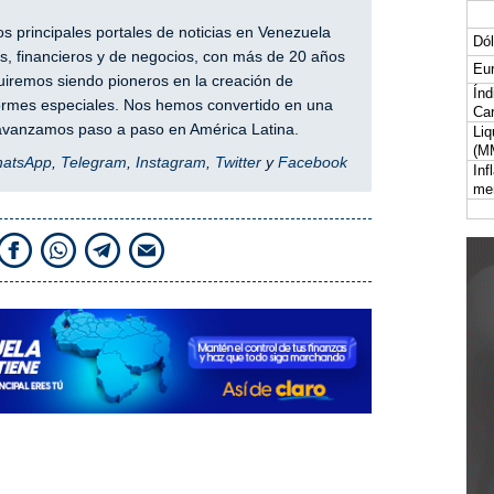
 principales portales de noticias en Venezuela
Dól
, financieros y de negocios, con más de 20 años
Eur
iremos siendo pioneros en la creación de
Índ
nformes especiales. Nos hemos convertido en una
Car
y avanzamos paso a paso en América Latina.
Liq
(M
hatsApp
,
Telegram
,
Instagram
,
Twitter
y
Facebook
Inf
me