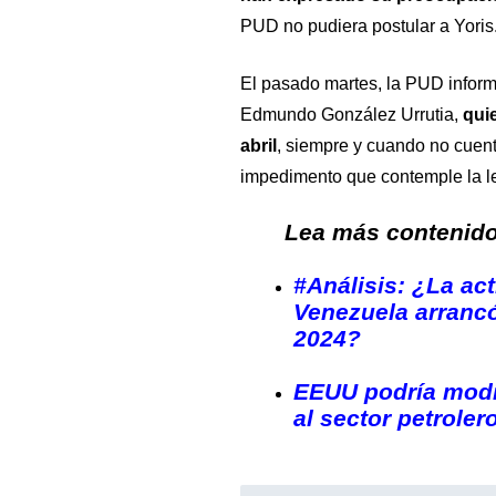
PUD no pudiera postular a Yoris
El pasado martes, la PUD informó
Edmundo González Urrutia,
quie
abril
, siempre y cuando no cuent
impedimento que contemple la le
Lea más contenido 
#Análisis: ¿La ac
Venezuela arrancó
2024?
EEUU podría modi
al sector petrole