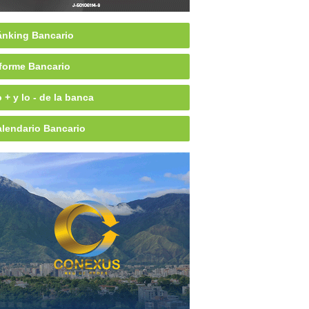
nking Bancario
forme Bancario
 + y lo - de la banca
lendario Bancario