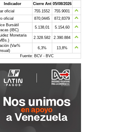
Indicador
Cierre Ant
05/08/2026
ar oficial
755.1552
755.9001
o oficial
870,0445
872,8379
ice Bursátil
5.138,01
5.154,60
acas (IBC)
uidez Monetaria
2.328.582
2.390.884
MBs.)
lación (Var%
6,3%
13,8%
nsual)
Fuente: BCV - BVC