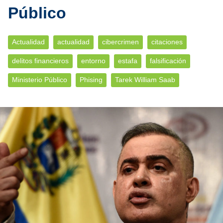
Público
Actualidad
actualidad
cibercrimen
citaciones
delitos financieros
entorno
estafa
falsificación
Ministerio Público
Phising
Tarek William Saab