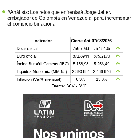
#Análisis: Los retos que enfrentará Jorge Jaller,
embajador de Colombia en Venezuela, para incrementar
el comercio binacional
Indicador
Cierre Ant
07/08/2026
Dólar oficial
756.7083
757.5406
Euro oficial
871,8944
875,2170
Índice Bursátil Caracas (IBC)
5.158,98
5.256,49
Liquidez Monetaria (MMBs.)
2.390.884
2.466.946
Inflación (Var% mensual)
6,3%
13,8%
Fuente: BCV - BVC