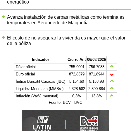
energético
Avanza instalación de carpas metálicas como terminales
temporales en Aeropuerto de Maiquetía
El costo de no asegurar la vivienda es mayor que el valor
de la póliza
Indicador
Cierre Ant
06/08/2026
Dólar oficial
755.9001
756.7083
Euro oficial
872,8379
871,8944
Índice Bursátil Caracas (IBC)
5.154,60
5.158,98
Liquidez Monetaria (MMBs.)
2.328.582
2.390.884
Inflación (Var% mensual)
6,3%
13,8%
Fuente: BCV - BVC