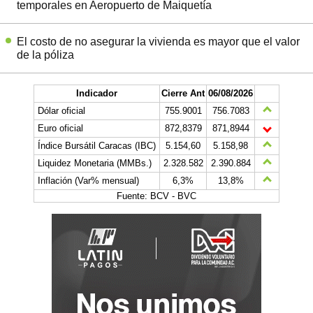
temporales en Aeropuerto de Maiquetía
El costo de no asegurar la vivienda es mayor que el valor
de la póliza
Indicador
Cierre Ant
06/08/2026
Dólar oficial
755.9001
756.7083
Euro oficial
872,8379
871,8944
Índice Bursátil Caracas (IBC)
5.154,60
5.158,98
Liquidez Monetaria (MMBs.)
2.328.582
2.390.884
Inflación (Var% mensual)
6,3%
13,8%
Fuente: BCV - BVC