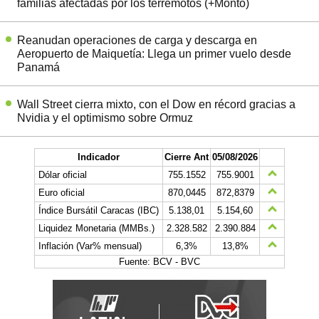
familias afectadas por los terremotos (+Monto)
Reanudan operaciones de carga y descarga en
Aeropuerto de Maiquetía: Llega un primer vuelo desde
Panamá
Wall Street cierra mixto, con el Dow en récord gracias a
Nvidia y el optimismo sobre Ormuz
Indicador
Cierre Ant
05/08/2026
Dólar oficial
755.1552
755.9001
Euro oficial
870,0445
872,8379
Índice Bursátil Caracas (IBC)
5.138,01
5.154,60
Liquidez Monetaria (MMBs.)
2.328.582
2.390.884
Inflación (Var% mensual)
6,3%
13,8%
Fuente: BCV - BVC