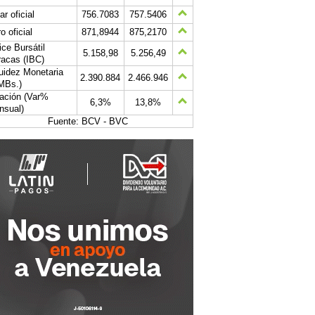
ar oficial
756.7083
757.5406
o oficial
871,8944
875,2170
ice Bursátil
5.158,98
5.256,49
acas (IBC)
uidez Monetaria
2.390.884
2.466.946
MBs.)
lación (Var%
6,3%
13,8%
nsual)
Fuente: BCV - BVC