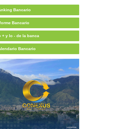
nking Bancario
forme Bancario
 + y lo - de la banca
lendario Bancario