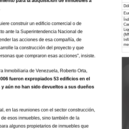
iamiento para la adquisición de inmuebles a
Dól
.
Eur
Índ
iere construir un edificio comercial o de
Car
Liq
cto ante la Superintendencia Nacional de
(M
vender las acciones de esa compañía, de
Inf
me
rrolle la construcción del proyecto y que
rsonas que compraron esas acciones”, insiste.
a Inmobiliaria de Venezuela, Roberto Orta,
2006 fueron expropiados 53 edificios en el
 y aún no han sido devueltos a sus dueños
l, en las reuniones con el sector construcción,
lo de esos inmuebles, sino también de la
para algunos propietarios de inmuebles que