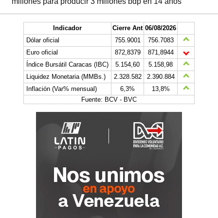
millones para producir 3 millones bdp en 14 años
Indicador
Cierre Ant
06/08/2026
Dólar oficial
755.9001
756.7083
Euro oficial
872,8379
871,8944
Índice Bursátil Caracas (IBC)
5.154,60
5.158,98
Liquidez Monetaria (MMBs.)
2.328.582
2.390.884
Inflación (Var% mensual)
6,3%
13,8%
Fuente: BCV - BVC