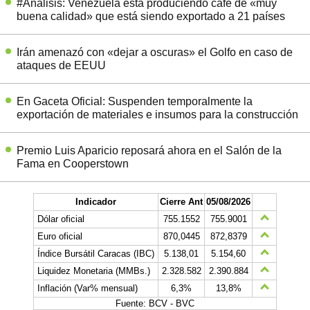
#Análisis: Venezuela está produciendo café de «muy
buena calidad» que está siendo exportado a 21 países
Irán amenazó con «dejar a oscuras» el Golfo en caso de
ataques de EEUU
En Gaceta Oficial: Suspenden temporalmente la
exportación de materiales e insumos para la construcción
Premio Luis Aparicio reposará ahora en el Salón de la
Fama en Cooperstown
Indicador
Cierre Ant
05/08/2026
Dólar oficial
755.1552
755.9001
Euro oficial
870,0445
872,8379
Índice Bursátil Caracas (IBC)
5.138,01
5.154,60
Liquidez Monetaria (MMBs.)
2.328.582
2.390.884
Inflación (Var% mensual)
6,3%
13,8%
Fuente: BCV - BVC