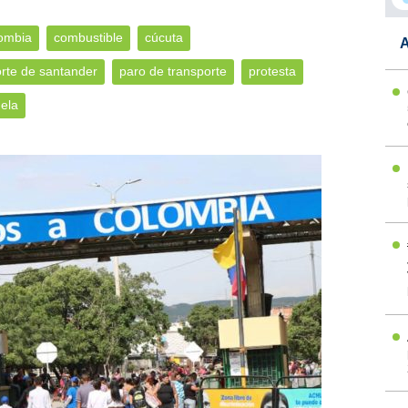
ombia
combustible
cúcuta
A
rte de santander
paro de transporte
protesta
ela