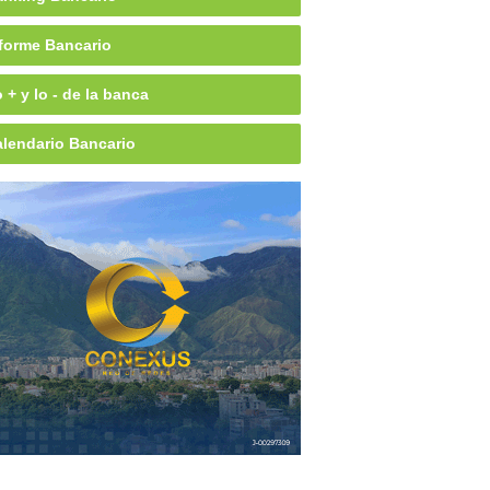
forme Bancario
 + y lo - de la banca
lendario Bancario