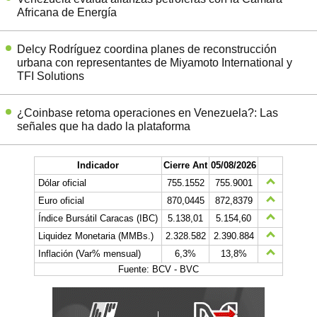
Africana de Energía
Delcy Rodríguez coordina planes de reconstrucción
urbana con representantes de Miyamoto International y
TFI Solutions
¿Coinbase retoma operaciones en Venezuela?: Las
señales que ha dado la plataforma
Indicador
Cierre Ant
05/08/2026
Dólar oficial
755.1552
755.9001
Euro oficial
870,0445
872,8379
Índice Bursátil Caracas (IBC)
5.138,01
5.154,60
Liquidez Monetaria (MMBs.)
2.328.582
2.390.884
Inflación (Var% mensual)
6,3%
13,8%
Fuente: BCV - BVC