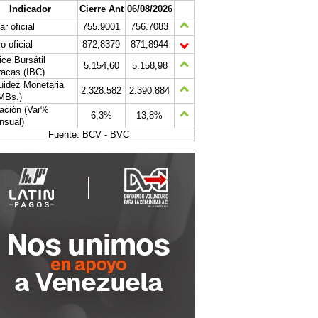
Indicador
Cierre Ant
06/08/2026
ar oficial
755.9001
756.7083
o oficial
872,8379
871,8944
ice Bursátil
5.154,60
5.158,98
acas (IBC)
uidez Monetaria
2.328.582
2.390.884
MBs.)
lación (Var%
6,3%
13,8%
nsual)
Fuente: BCV - BVC