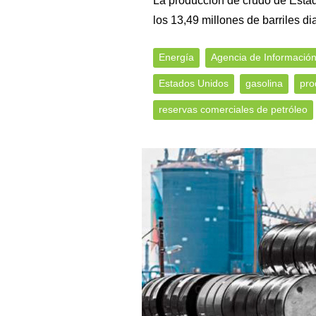
La producción de crudo de Estad
los 13,49 millones de barriles dia
Energía
Agencia de Informació
Estados Unidos
gasolina
pro
reservas comerciales de petróleo