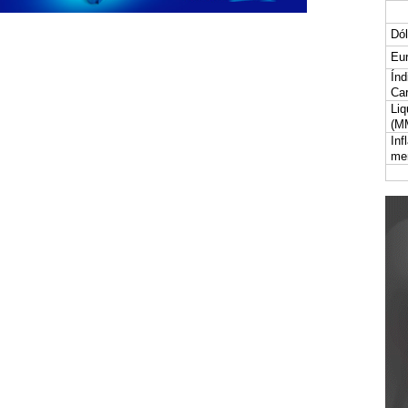
Dól
Eur
Índ
Car
Liq
(M
Inf
me