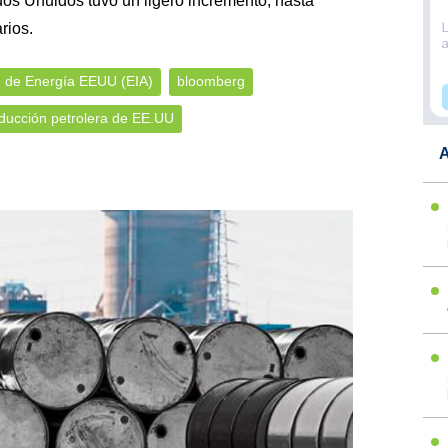
os Unuidos tuvo un ligero incremento, hasta
rios.
n de Energía EEUU (EIA)
bloomberg
ducción petrolera de EE.UU
A