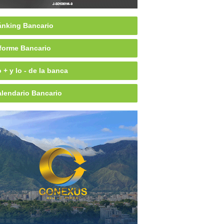
nking Bancario
forme Bancario
 + y lo - de la banca
lendario Bancario