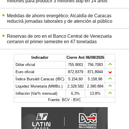
millones para producir 3 millones bdp en 14 años
Medidas de ahorro energético: Alcaldía de Caracas
reducirá jornadas laborales y de atención al público
Reservas de oro en el Banco Central de Venezuela
cerraron el primer semestre en 47 toneladas
Indicador
Cierre Ant
06/08/2026
Dólar oficial
755.9001
756.7083
Euro oficial
872,8379
871,8944
Índice Bursátil Caracas (IBC)
5.154,60
5.158,98
Liquidez Monetaria (MMBs.)
2.328.582
2.390.884
Inflación (Var% mensual)
6,3%
13,8%
Fuente: BCV - BVC