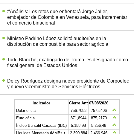
#Análisis: Los retos que enfrentará Jorge Jaller,
embajador de Colombia en Venezuela, para incrementar
el comercio binacional
Ministro Padrino López solicitó auditorías en la
distribución de combustible para sector agrícola
Todd Blanche, exabogado de Trump, es designado como
fiscal general de Estados Unidos
Delcy Rodríguez designa nuevo presidente de Corpoelec
y nuevo viceministro de Servicios Eléctricos
Indicador
Cierre Ant
07/08/2026
Dólar oficial
756.7083
757.5406
Euro oficial
871,8944
875,2170
Índice Bursátil Caracas (IBC)
5.158,98
5.256,49
Liquidez Monetaria (MMBs.)
2.390.884
2.466.946