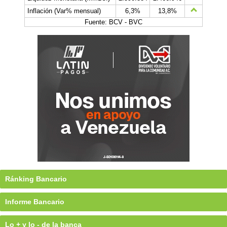
Inflación (Var% mensual)
6,3%
13,8%
Fuente: BCV - BVC
Ránking Bancario
Informe Bancario
Lo + y lo - de la banca