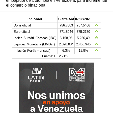
embajador de Colombia en Venezuela, para incrementar
el comercio binacional
Indicador
Cierre Ant
07/08/2026
Dólar oficial
756.7083
757.5406
Euro oficial
871,8944
875,2170
Índice Bursátil Caracas (IBC)
5.158,98
5.256,49
Liquidez Monetaria (MMBs.)
2.390.884
2.466.946
Inflación (Var% mensual)
6,3%
13,8%
Fuente: BCV - BVC