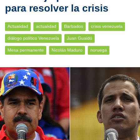
para resolver la crisis
Actualidad
actualidad
Barbados
crisis venezuela
diálogo político Venezuela
Juan Guaidó
Mesa permanente
Nicolás Maduro
noruega