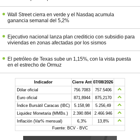
Wall Street cierra en verde y el Nasdaq acumula
ganancia semanal del 5,2%
Ejecutivo nacional lanza plan crediticio con subsidio para
viviendas en zonas afectadas por los sismos
El petróleo de Texas sube un 1,15%, con la vista puesta
en el estrecho de Ormuz
Indicador
Cierre Ant
07/08/2026
Dólar oficial
756.7083
757.5406
Euro oficial
871,8944
875,2170
Índice Bursátil Caracas (IBC)
5.158,98
5.256,49
Liquidez Monetaria (MMBs.)
2.390.884
2.466.946
Inflación (Var% mensual)
6,3%
13,8%
Fuente: BCV - BVC