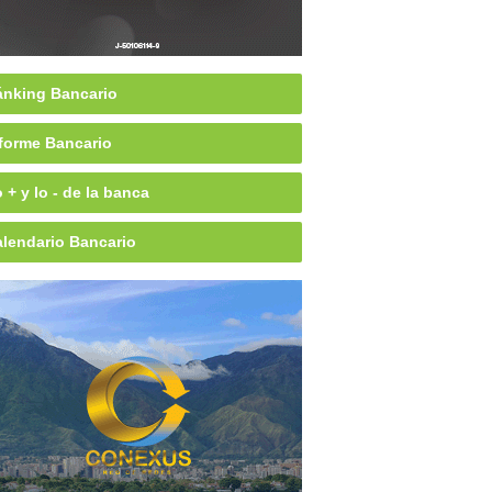
nking Bancario
forme Bancario
 + y lo - de la banca
lendario Bancario