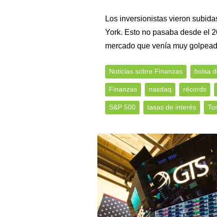
Los inversionistas vieron subida
York. Esto no pasaba desde el 20
mercado que venía muy golpeado 
Noticias sobre Finanzas
bolsa d
Finanzas
nasdaq
récords
S&P 500
tasas de interés
To