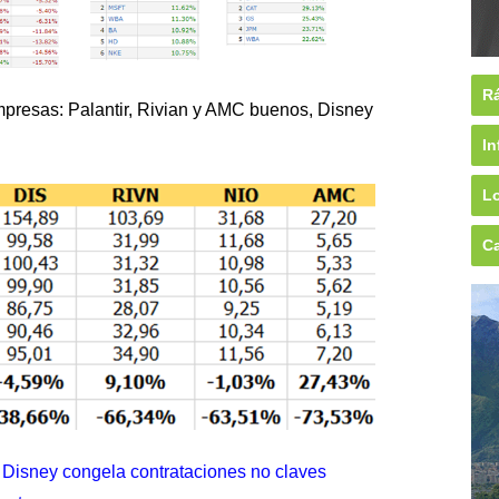
Rá
mpresas: Palantir, Rivian y AMC buenos, Disney
In
Lo
Ca
Disney congela contrataciones no claves