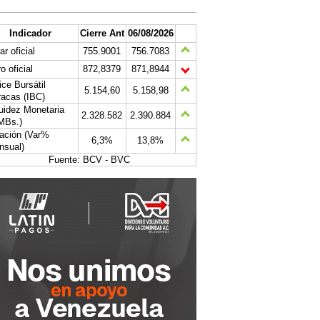
Indicador
Cierre Ant
06/08/2026
ar oficial
755.9001
756.7083
o oficial
872,8379
871,8944
ice Bursátil
5.154,60
5.158,98
acas (IBC)
uidez Monetaria
2.328.582
2.390.884
MBs.)
lación (Var%
6,3%
13,8%
nsual)
Fuente: BCV - BVC