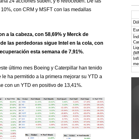
na 24 acciones suben, y 6 retroceden. De las
el 10%, con CRM y MSFT con las medallas
Dól
Eur
n a la cabeza, con 58,69% y Merck de
Índ
Car
e las perdedoras sigue Intel en la cola, con
Liq
recuperación esta semana de 7,91%.
(M
Inf
me
ste último mes Boeing y Caterpillar han tenido
 le ha permitido a la primera mejorar su YTD a
rse con un YTD en positivo de 13,41%.