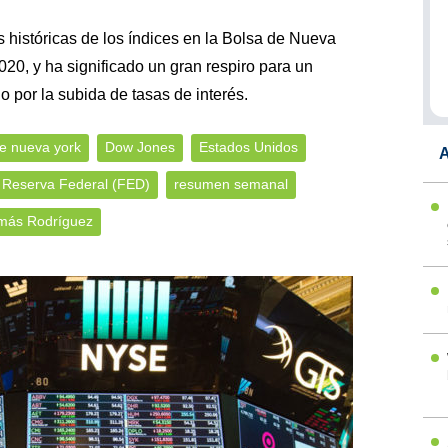
s históricas de los índices en la Bolsa de Nueva
20, y ha significado un gran respiro para un
por la subida de tasas de interés.
e nueva york
Dow Jones
Estados Unidos
A
Reserva Federal (FED)
resumen semanal
más Rodríguez