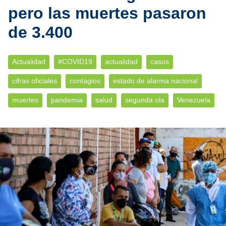
pero las muertes pasaron
de 3.400
Actualidad
#COVID19
actualidad
casos
cifras oficiales
contagios
estado de alarma nacional
muertes
pandemia
salud
segunda ola
Venezuela