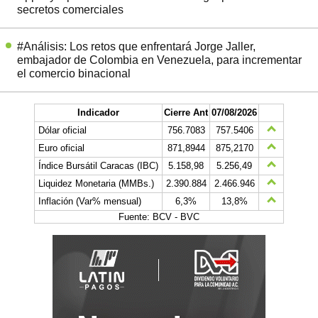
secretos comerciales
#Análisis: Los retos que enfrentará Jorge Jaller,
embajador de Colombia en Venezuela, para incrementar
el comercio binacional
Indicador
Cierre Ant
07/08/2026
Dólar oficial
756.7083
757.5406
Euro oficial
871,8944
875,2170
Índice Bursátil Caracas (IBC)
5.158,98
5.256,49
Liquidez Monetaria (MMBs.)
2.390.884
2.466.946
Inflación (Var% mensual)
6,3%
13,8%
Fuente: BCV - BVC