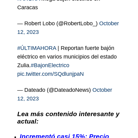
Caracas
— Robert Lobo (@RobertLobo_)
October
12, 2023
#ÚLTIMAHORA
| Reportan fuerte bajón
eléctrico en varios municipios del estado
Zulia.
#BajonElectrico
pic.twitter.com/SQdlunjpaN
— Dateado (@DateadoNews)
October
12, 2023
Lea más contenido interesante y
actual:
Incrementó casi 15%: Precio