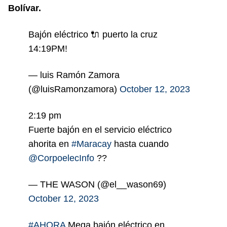
Bolívar.
Bajón eléctrico 🔌 puerto la cruz
14:19PM!
— luis Ramón Zamora
(@luisRamonzamora)
October 12, 2023
2:19 pm
Fuerte bajón en el servicio eléctrico
ahorita en
#Maracay
hasta cuando
@CorpoelecInfo
??
— THE WASON (@el__wason69)
October 12, 2023
#AHORA
Mega bajón eléctrico en