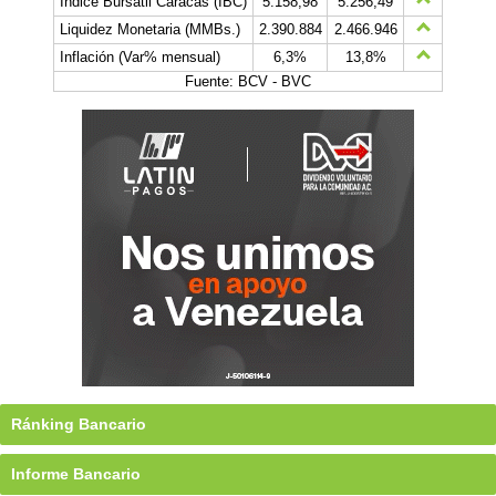
Índice Bursátil Caracas (IBC)
5.158,98
5.256,49
Liquidez Monetaria (MMBs.)
2.390.884
2.466.946
Inflación (Var% mensual)
6,3%
13,8%
Fuente: BCV - BVC
Ránking Bancario
Informe Bancario