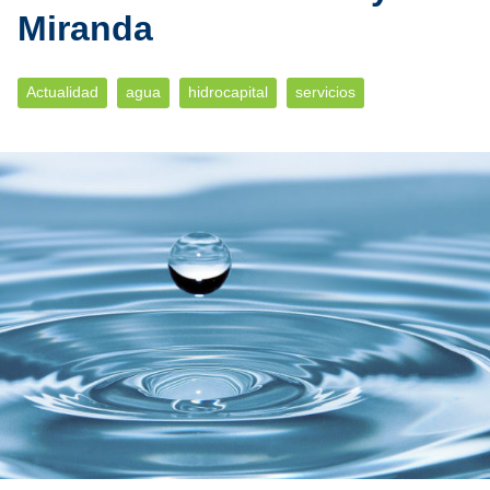
Miranda
Actualidad
agua
hidrocapital
servicios