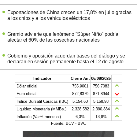
Exportaciones de China crecen un 17,8% en julio gracias
a los chips y a los vehículos eléctricos
Gremio advierte que fenómeno “Súper Niño” podría
afectar el 60% de las cosechas nacionales
Gobierno y oposición acuerdan bases del diálogo y se
declaran en sesión permanente hasta el 12 de agosto
Indicador
Cierre Ant
06/08/2026
Dólar oficial
755.9001
756.7083
Euro oficial
872,8379
871,8944
Índice Bursátil Caracas (IBC)
5.154,60
5.158,98
Liquidez Monetaria (MMBs.)
2.328.582
2.390.884
Inflación (Var% mensual)
6,3%
13,8%
Fuente: BCV - BVC