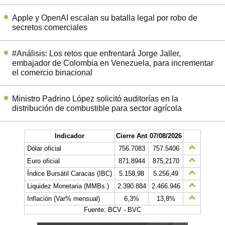
Apple y OpenAI escalan su batalla legal por robo de
secretos comerciales
#Análisis: Los retos que enfrentará Jorge Jaller,
embajador de Colombia en Venezuela, para incrementar
el comercio binacional
Ministro Padrino López solicitó auditorías en la
distribución de combustible para sector agrícola
Indicador
Cierre Ant
07/08/2026
Dólar oficial
756.7083
757.5406
Euro oficial
871,8944
875,2170
Índice Bursátil Caracas (IBC)
5.158,98
5.256,49
Liquidez Monetaria (MMBs.)
2.390.884
2.466.946
Inflación (Var% mensual)
6,3%
13,8%
Fuente: BCV - BVC