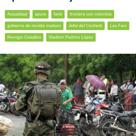
Actualidad
apure
fanb
frontera con colombia
gobierno de nicolás maduro
Jefel del Ceofanb
Las Farc
Remigio Ceballos
Vladimir Padrino López