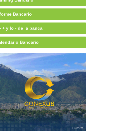
nking Bancario
forme Bancario
 + y lo - de la banca
lendario Bancario