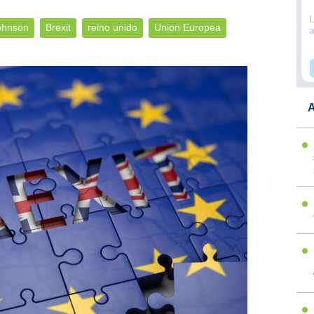
ohnson
Brexit
reino unido
Union Europea
A