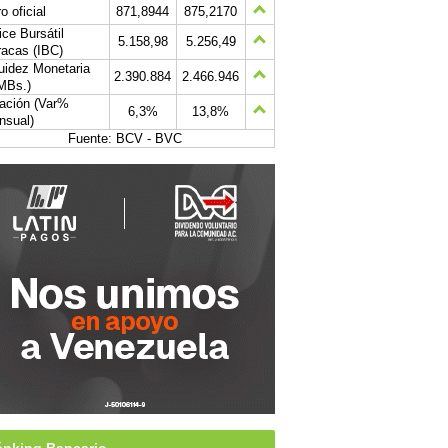
o oficial
871,8944
875,2170
ice Bursátil
5.158,98
5.256,49
acas (IBC)
uidez Monetaria
2.390.884
2.466.946
MBs.)
lación (Var%
6,3%
13,8%
nsual)
Fuente: BCV - BVC