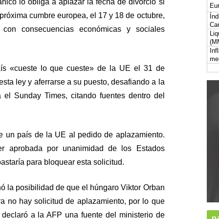
nico lo obliga a aplazar la fecha de divorcio si
Eur
 próxima cumbre europea, el 17 y 18 de octubre,
Índ
Car
 con consecuencias económicas y sociales
Liq
(M
Inf
me
aís «cueste lo que cueste» de la UE el 31 de
sta ley y aferrarse a su puesto, desafiando a la
rma el Sunday Times, citando fuentes dentro del
de un país de la UE al pedido de aplazamiento.
er aprobada por unanimidad de los Estados
staría para bloquear esta solicitud.
ó la posibilidad de que el húngaro Viktor Orban
a no hay solicitud de aplazamiento, por lo que
 declaró a la AFP una fuente del ministerio de