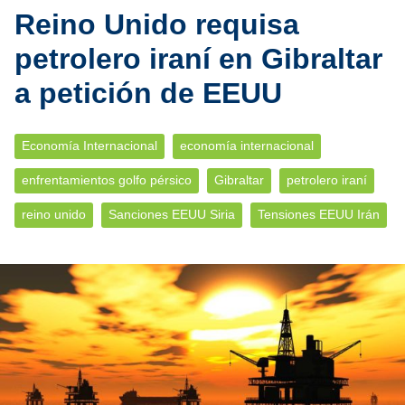
Reino Unido requisa
petrolero iraní en Gibraltar
a petición de EEUU
Economía Internacional
economía internacional
enfrentamientos golfo pérsico
Gibraltar
petrolero iraní
reino unido
Sanciones EEUU Siria
Tensiones EEUU Irán