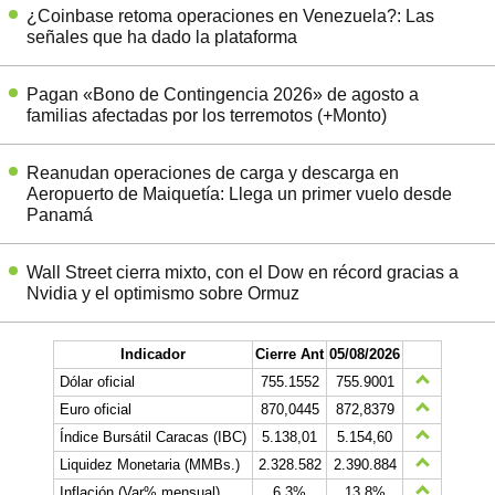
¿Coinbase retoma operaciones en Venezuela?: Las
señales que ha dado la plataforma
Pagan «Bono de Contingencia 2026» de agosto a
familias afectadas por los terremotos (+Monto)
Reanudan operaciones de carga y descarga en
Aeropuerto de Maiquetía: Llega un primer vuelo desde
Panamá
Wall Street cierra mixto, con el Dow en récord gracias a
Nvidia y el optimismo sobre Ormuz
Indicador
Cierre Ant
05/08/2026
Dólar oficial
755.1552
755.9001
Euro oficial
870,0445
872,8379
Índice Bursátil Caracas (IBC)
5.138,01
5.154,60
Liquidez Monetaria (MMBs.)
2.328.582
2.390.884
Inflación (Var% mensual)
6,3%
13,8%