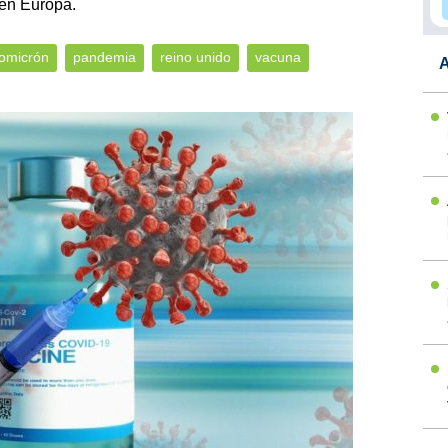
 en Europa.
omicrón
pandemia
reino unido
vacuna
A