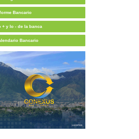
forme Bancario
 + y lo - de la banca
lendario Bancario