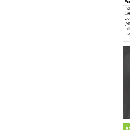
Eur
Índ
Car
Liq
(M
Inf
me
Rá