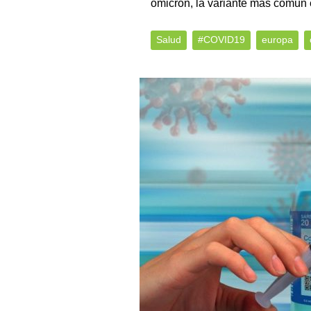
ómicron, la variante más común
Salud
#COVID19
europa