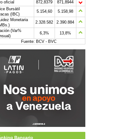
o oficial
872,8379
871,8944
ice Bursátil
5.154,60
5.158,98
acas (IBC)
uidez Monetaria
2.328.582
2.390.884
MBs.)
lación (Var%
6,3%
13,8%
nsual)
Fuente: BCV - BVC
nking Bancario