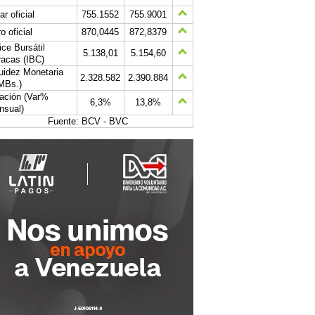
ar oficial
755.1552
755.9001
o oficial
870,0445
872,8379
ice Bursátil
5.138,01
5.154,60
acas (IBC)
uidez Monetaria
2.328.582
2.390.884
MBs.)
lación (Var%
6,3%
13,8%
nsual)
Fuente: BCV - BVC