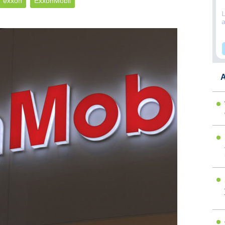
exxon
ExxonMobil
A