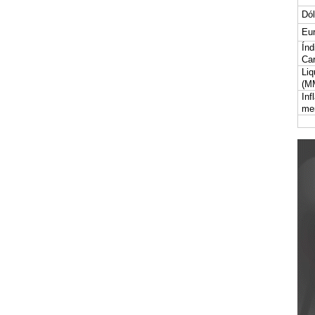
Dól
Eur
Índ
Car
Liq
(M
Inf
me