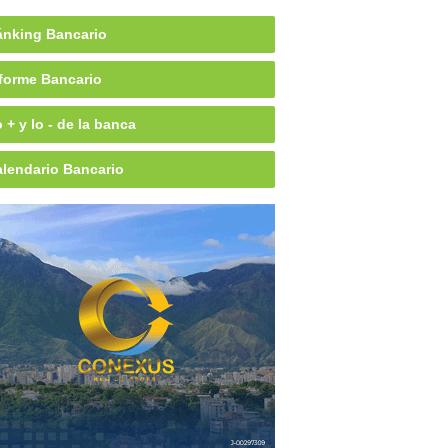
nking Bancario
forme Bancario
 + y lo - de la banca
lendario Bancario