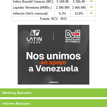
Índice Bursátil Caracas (IBC)
5.158,98
5.256,49
Liquidez Monetaria (MMBs.)
2.390.884
2.466.946
Inflación (Var% mensual)
6,3%
13,8%
Fuente: BCV - BVC
Ránking Bancario
Informe Bancario