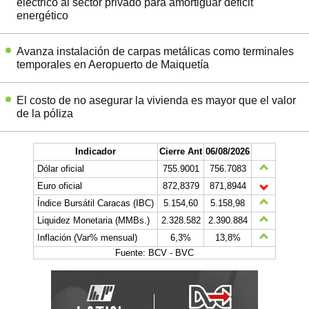
eléctrico al sector privado para amortiguar déficit
energético
Avanza instalación de carpas metálicas como terminales
temporales en Aeropuerto de Maiquetía
El costo de no asegurar la vivienda es mayor que el valor
de la póliza
Indicador
Cierre Ant
06/08/2026
Dólar oficial
755.9001
756.7083
Euro oficial
872,8379
871,8944
Índice Bursátil Caracas (IBC)
5.154,60
5.158,98
Liquidez Monetaria (MMBs.)
2.328.582
2.390.884
Inflación (Var% mensual)
6,3%
13,8%
Fuente: BCV - BVC