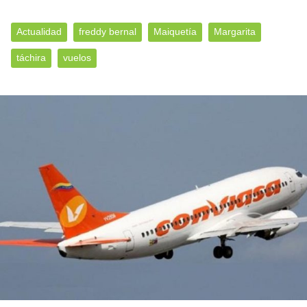
Actualidad
freddy bernal
Maiquetía
Margarita
táchira
vuelos